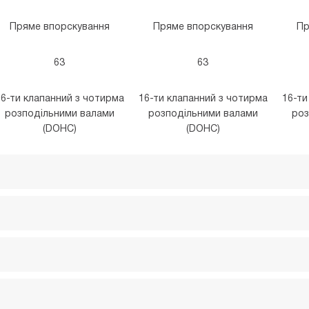
Пряме впорскування
Пряме впорскування
Пр
63
63
6-ти клапанний з чотирма
16-ти клапанний з чотирма
16-ти
розподільними валами
розподільними валами
роз
(DOHC)
(DOHC)