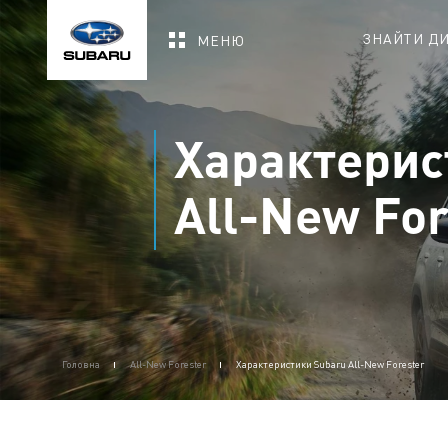
ЗНАЙТИ Д
МЕНЮ
Характерис
All-New For
Головна
All-New Forester
Характеристики Subaru All-New Forester