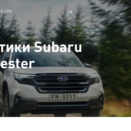
ИЛЕРА
UA
тики Subaru
ester