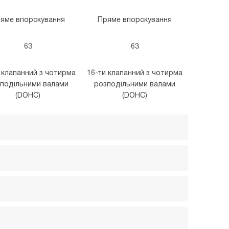
яме впорскування
Пряме впорскування
63
63
 клапанний з чотирма
16-ти клапанний з чотирма
подільними валами
розподільними валами
(DOHC)
(DOHC)